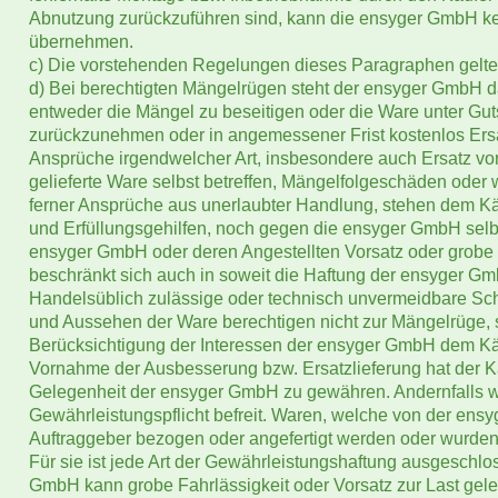
Abnutzung zurückzuführen sind, kann die ensyger GmbH k
übernehmen.
c) Die vorstehenden Regelungen dieses Paragraphen gelten
d) Bei berechtigten Mängelrügen steht der ensyger GmbH 
entweder die Mängel zu beseitigen oder die Ware unter Gut
zurückzunehmen oder in angemessener Frist kostenlos Ersat
Ansprüche irgendwelcher Art, insbesondere auch Ersatz von
gelieferte Ware selbst betreffen, Mängelfolgeschäden oder 
ferner Ansprüche aus unerlaubter Handlung, stehen dem Kä
und Erfüllungsgehilfen, noch gegen die ensyger GmbH selbst 
ensyger GmbH oder deren Angestellten Vorsatz oder grobe F
beschränkt sich auch in soweit die Haftung der ensyger Gm
Handelsüblich zulässige oder technisch unvermeidbare Sc
und Aussehen der Ware berechtigen nicht zur Mängelrüge,
Berücksichtigung der Interessen der ensyger GmbH dem Kä
Vornahme der Ausbesserung bzw. Ersatzlieferung hat der Käu
Gelegenheit der ensyger GmbH zu gewähren. Andernfalls w
Gewährleistungspflicht befreit. Waren, welche von der ensy
Auftraggeber bezogen oder angefertigt werden oder wurden,
Für sie ist jede Art der Gewährleistungshaftung ausgeschlo
GmbH kann grobe Fahrlässigkeit oder Vorsatz zur Last gele