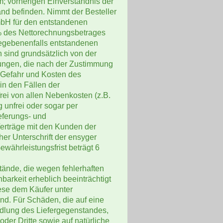
; vorherigen Einverständnis der
d befinden. Nimmt der Besteller
GmbH für den entstandenen
% des Nettorechnungsbetrages
 gegebenenfalls entstandenen
 sind grundsätzlich von der
ungen, die nach der Zustimmung
Gefahr und Kosten des
n den Fällen der
ei von allen Nebenkosten (z.B.
 unfrei oder sogar per
ferungs- und
Verträge mit den Kunden der
her Unterschrift der ensyger
währleistungsfrist beträgt 6
tände, die wegen fehlerhaften
barkeit erheblich beeinträchtigt
ese dem Käufer unter
nd. Für Schäden, die auf eine
lung des Liefergegenstandes,
der Dritte sowie auf natürliche