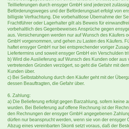
Teillieferungen durch ensyger GmbH sind jederzeit zulässi
Beförderungsweges und der Beförderungsart erfolgt von e
billigste Verfrachtung. Die vorbehaltlose Übernahme der 
Frachtführer oder Lagerhalter gilt als Beweis für einwandfr
vorbehaltlich des Gegenbeweises Ansprüche gegen ensy
aus. Versicherungen werden nur auf Wunsch des Käufers o
GmbH vorgenommen, und gehen zu Lasten des Käufers. Für d
haftet ensyger GmbH nur bei entsprechender voriger Zusag
Liefertermins und soweit ensyger GmbH ein Verschulden triff
b) Wird die Auslieferung auf Wunsch des Kunden oder aus
vertretenden Gründen verzögert, so geht die Gefahr mit dem
Kunden über.
c) Bei Selbstabholung durch den Käufer geht mit der Überg
dessen Beauftragten, die Gefahr über.
6. Zahlung:
a) Die Belieferung erfolgt gegen Barzahlung, sofern keine 
wurden. Bei Belieferung auf offene Rechnung ist der Rech
den Rechnungen der ensyger GmbH angegebenen Zahlungsf
dürfen nur beansprucht werden, wenn sie von der ensyger
Abzug eines vereinbarten Skonti setzt voraus, daß der Best