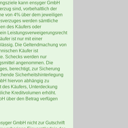
ahlungsziele kann ensyger GmbH
rzug sind, vorbehaltlich der
he von 4% über dem jeweiligen
gsverzuges werden sämtliche
gen des Käufers oder
ein Leistungsverweigerungsrecht
fer ist nur mit einer
 zulässig. Die Geltendmachung von
nischen Käufer ist
hte. Schecks werden nur
ngsmittel angenommen. Die
es, berechtigt, zur Sicherung
eichende Sicherheitshinterlegung
mbH hiervon abhängig zu
ät des Käufers, Unterdeckung
gliche Kreditvolumen erhöht.
mbH über den Betrag verfügen
yger GmbH nicht zur Gutschrift