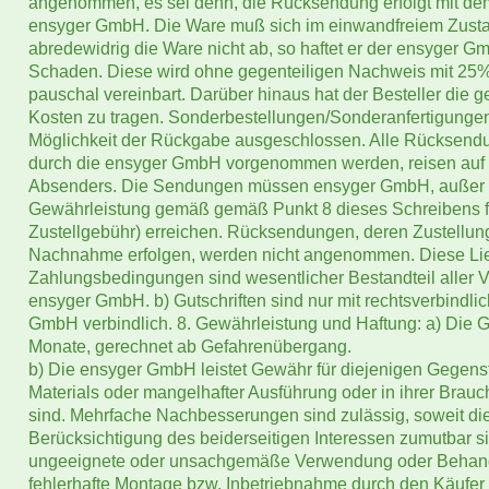
angenommen, es sei denn, die Rücksendung erfolgt mit dem
ensyger GmbH. Die Ware muß sich im einwandfreiem Zustan
abredewidrig die Ware nicht ab, so haftet er der ensyger 
Schaden. Diese wird ohne gegenteiligen Nachweis mit 25
pauschal vereinbart. Darüber hinaus hat der Besteller die
Kosten zu tragen. Sonderbestellungen/Sonderanfertigungen
Möglichkeit der Rückgabe ausgeschlossen. Alle Rücksend
durch die ensyger GmbH vorgenommen werden, reisen auf 
Absenders. Die Sendungen müssen ensyger GmbH, außer i
Gewährleistung gemäß gemäß Punkt 8 dieses Schreibens fr
Zustellgebühr) erreichen. Rücksendungen, deren Zustellung
Nachnahme erfolgen, werden nicht angenommen. Diese Lie
Zahlungsbedingungen sind wesentlicher Bestandteil aller 
ensyger GmbH. b) Gutschriften sind nur mit rechtsverbindlic
GmbH verbindlich. 8. Gewährleistung und Haftung: a) Die Ge
Monate, gerechnet ab Gefahrenübergang.
b) Die ensyger GmbH leistet Gewähr für diejenigen Gegens
Materials oder mangelhafter Ausführung oder in ihrer Brauch
sind. Mehrfache Nachbesserungen sind zulässig, soweit di
Berücksichtigung des beiderseitigen Interessen zumutbar si
ungeeignete oder unsachgemäße Verwendung oder Behand
fehlerhafte Montage bzw. Inbetriebnahme durch den Käufer o