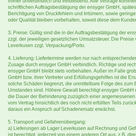
immer unverbindlich und freibleibend. Alle Verträge komme
schriftlichen Auftragsbestätigung der ensyger GmbH, spätes
Berichtigung von Druckfehlern und Irrtümern, sowie gerin
oder Qualität bleiben vorbehalten, soweit diese dem Kunde
3. Preise: Gültig sind die in der Auftragsbestätigung der 
zzgl. der jeweiligen gesetzlichen Umsatzsteuer. Die Preise
Leverkusen zzgl. Verpackung/Porto.
4. Lieferung: Liefertermine werden nur nach entsprechender 
Zusage durch ensyger GmbH verbindlich. Richtige und recht
ensyger GmbH bleibt stets vorbehalten. Außer im Falle gr
GmbH bzw. ihrer Vertreter und Erfüllungsgehilfen ist die Er
solche Schäden begrenzt, die unmittelbare Folge des zum E
Umstandes sind. Höhere Gewalt berechtigt ensyger GmbH n
die Dauer der Behinderung zuzüglich einer angemessenen A
vom Vertrag hinsichtlich des noch nicht erfüllten Teils zu
daraus ein Anspruch auf Schadenersatz erwächst.
5. Transport und Gefahrenübergang:
a) Lieferungen ab Lager Leverkusen auf Rechnung und Ge
ist berechtigt, jederzeit von einem anderen Ort aus, z.B. dire