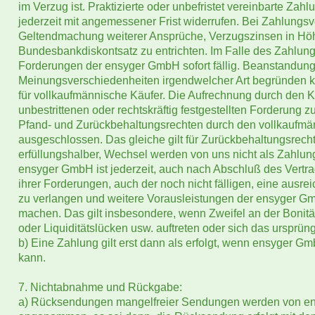
im Verzug ist. Praktizierte oder unbefristet vereinbarte Z
jederzeit mit angemessener Frist widerrufen. Bei Zahlungsve
Geltendmachung weiterer Ansprüche, Verzugszinsen in Hö
Bundesbankdiskontsatz zu entrichten. Im Falle des Zahlun
Forderungen der ensyger GmbH sofort fällig. Beanstandun
Meinungsverschiedenheiten irgendwelcher Art begründen k
für vollkaufmännische Käufer. Die Aufrechnung durch den Käu
unbestrittenen oder rechtskräftig festgestellten Forderung
Pfand- und Zurückbehaltungsrechten durch den vollkaufmän
ausgeschlossen. Das gleiche gilt für Zurückbehaltungsrec
erfüllungshalber, Wechsel werden von uns nicht als Zahlu
ensyger GmbH ist jederzeit, auch nach Abschluß des Vertrag
ihrer Forderungen, auch der noch nicht fälligen, eine ausr
zu verlangen und weitere Vorausleistungen der ensyger G
machen. Das gilt insbesondere, wenn Zweifel an der Bonit
oder Liquiditätslücken usw. auftreten oder sich das ursprün
b) Eine Zahlung gilt erst dann als erfolgt, wenn ensyger G
kann.
7. Nichtabnahme und Rückgabe:
a) Rücksendungen mangelfreier Sendungen werden von ens